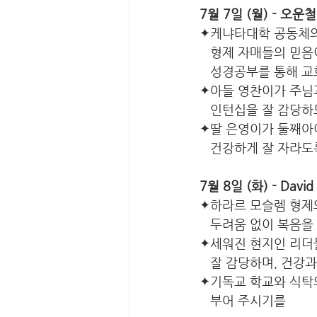
7월 7일 (월) - 오운
✦케냐타대학 공동체의
   형제 자매들의 믿
   성경공부를 통해 
✦아들 영찬이가 주님
   인턴십을 잘 감당하
✦딸 은영이가 둘째아
   건강하게 잘 자라도
7월 8일 (화) - Dav
✦하라르 모슬렘 형제
   두려움 없이 복음
✦세워진 현지인 리더
   잘 감당하며, 건
✦기독교 학교와 식탁
   부어 주시기를