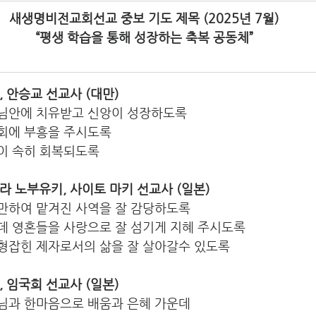
새생명비전교회선교 중보 기도 제목 (2025년 7월)
“평생 학습을 통해 성장하는 축복 공동체”
원, 안승교 선교사 (대만) 
님안에 치유받고 신앙이 성장하도록
회에 부흥을 주시도록
이 속히 회복되도록
쯔바라 노부유키, 사이토 마키 선교사 (일본)
만하여 맡겨진 사역을 잘 감당하도록
데 영혼들을 사랑으로 잘 섬기게 지혜 주시도록
형잡힌 제자로서의 삶을 잘 살아갈수 있도록
중, 임국희 선교사 (일본)
님과 한마음으로 배움과 은혜 가운데