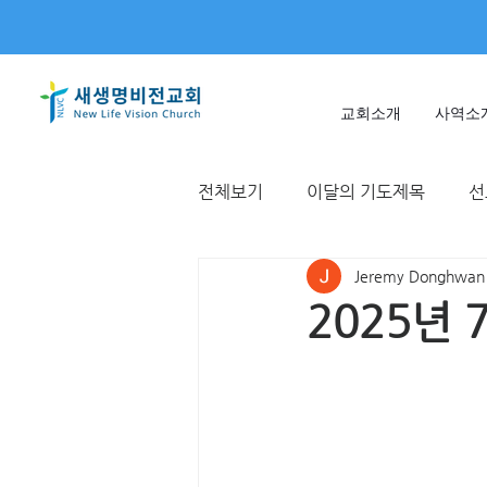
교회소개
사역소
전체보기
이달의 기도제목
선
Jeremy Donghwan
미얀마
불가리아 | 터키
2025년 
T국
EWC
대한민국