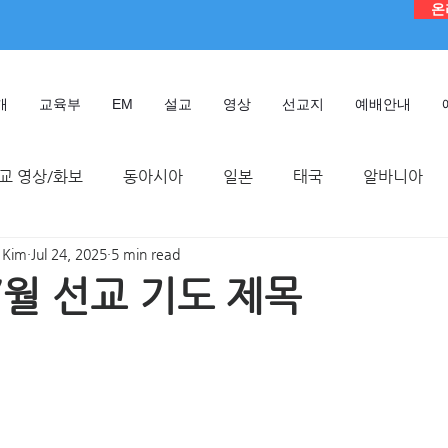
온
개
교육부
EM
설교
영상
선교지
예배안내
교 영상/화보
동아시아
일본
태국
알바니아
 Kim
Jul 24, 2025
5 min read
독일
대만
디모데 성경 연구원
케냐
인도네시
7월 선교 기도 제목
TMTC