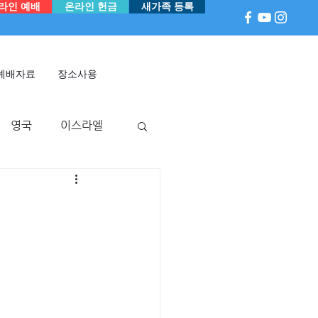
라인 예배
온라인 헌금
새가족 등록
예배자료
장소사용
영국
이스라엘
아
P 국
멕시코