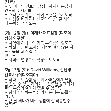
(대만) 
✦ 두 아들의 진로를 성령님께서 아름답게 
인도해 주시기를
✦ 개척한 현지인 교회에 부흥을 주시도록
✦ 새생명 비전교회 선교팀의 7월달 사역
에 은혜를 주시도록
6월 12일 (월)- 이재학 대표원장 (디모데 
성경 연구원) 
✦ 사역에 하나님의 기름 부으심이 있도록
✦ 탁월한 훈련 교재를 개발하여서 많은 지
도자들을 잘 섬길 수 
있도록
✦ 사역이 열방으로 확장이 되도록 
6월 13일 (화)- David Williams, 전난영 
선교사 (이디오피아)
✦ 하라르 모슬렘 형제와 자매들에게 복음
을 전할 수 있는 기회와.    전도한 형제자매
들의 복음의 열매가 맺을 수 있도록
✦ 함께 사역하는 팀들의 아름다운 화합을 
위하여
✦ 큰 딸 혜나가 대학 생활에 잘 적응할수 
있도록