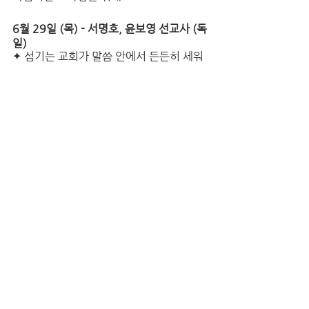
6월 29일 (목) - 서명호, 윤보영 선교사 (독
일) 
✦ 섬기는 교회가 말씀 안에서 든든히 세워
지고, 부흥이 되도록 
✦ 캄보디아 유학생 제자훈련 모임을 통하
여 복음이 전파되고 삶이 변화되어 주께 헌
신하는 청년들로 성장하도록
✦ 자녀 유진과 동진이 학업을 잘 감당 할 
수 있는 지혜와 은혜를 주시도록. 
6월 30일 (금) - 민형래, 윤옥숙 선교사 (파
키스탄) 
✦ 운영하고 있는 병원을 하나님께서 특별
한 은혜로 보호해 주시도록
✦ 운영하고 있는 병원을 통해서 복음이 잘 
전파되도록
✦ 호스텔에 좋은 선생님들이 오셔서 함께 
섬길수 있도록