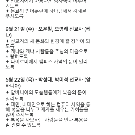
✦ 선교지에서 아름다운 팀사역이 이루어 
지도록
✦ 문화와 언어훈련에 하나님께서 지혜를 
주시도록
6월 21일 (수) - 오운철, 오영례 선교사 (케
냐) 
✦
선교지의 새 문화와 환경에 잘 정착이 되
도록
✦ 케냐와 케냐 사람들을 주님의 마음으로 
사랑하도록
✦ 나이로비에서 캠퍼스 사역의 문이 열리
도록
6월 22일 (목) - 박성태, 박미석 선교사 (알
바니아)
✦
알바니아의 모슬렘들에게 복음의 문이 
열리도록
✦ 대면, 비대면으로 하는 컴퓨터 사역을 통
해 복음을 나누고 제자를 세우는 기회들을 
많이 주시도록
✦ 복음을 사모하는 사람들을 만나 복음을  
잘 전할 수 있도록