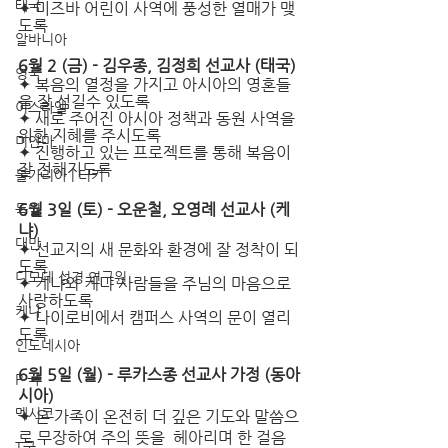
태국
✦ 미즈바 어린이 사역에 풍성한 열매가 맺
도록
알바니아
6월 2 (금) - 김우종, 김정희 선교사 (태국)
영국
✦ 복음의 열정을 가지고 아시아의 영혼들
을 잘 섬길수 있도록
이스라엘
✦ 새로 주어진 아시아 정책과 동원 사역을 
위한 지혜를 주시도록
미얀마
✦ 진행하고 있는 프로젝트를 통해 복음이 
잘 전해지도록
불가리아 | 터키
6월 3일 (토) - 오운철, 오영례 선교사 (케
독일
냐) 
대만
✦
선교지의 새 문화와 환경에 잘 정착이 되
도록
디모데 성경 연구원
✦ 케냐와 케냐 사람들을 주님의 마음으로 
사랑하도록
케냐
✦ 나이로비에서 캠퍼스 사역의 문이 열리
도록
인도네시아
6월 5일 (월) - 루카스종 선교사 가정 (동아
P 국
시아)
멕시코
✦ 온 가족이 온전히 더 깊은 기도와 말씀으
로 무장하여 주의 뜻을  헤아리며 한 걸음
T국