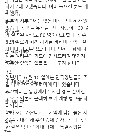
태국
혜가운데 보냈습니다. 이미 들으신 분도 계
알바니아
시겠지만 
일본의 서부쪽에는 많은 비로 큰 피혜가 있
영국
었습니다. 오늘 뉴스를 보니 사망이 169 명
이스라엘
에 실종된 사람도 80 명이라고 합니다. 주
미얀마
님의 위로가 함께 하기를 바라며 기억나실 
때마다 기도부탁드립니다. 언제나 함께 하
불가리아 | 터키
시는 여러분의 기도에 감사드리며 몇가지 
독일
그동안 있었던 일들을 나누고자 합니다. 
대만
청년사역 6 월 10 일에는 한국청년들이 주
디모데 성경 연구원
일 예배후에 요꼬하마에 다녀왔습니다. 
요꼬하마는 동경에서 1 시간 정도 떨어진 
케냐
곳으로 일본의 근대화 초기 개항 항구중 하
인도네시아
나입니다. 
P 국
비가 오는 가운데서도 기억에 남는 좋은 시
간을 보내게 해 주신 것에 감사드립니다. 또
멕시코
한 같은 멤버로 예배 때에는 특별찬양을 드
T국