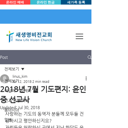
온라인 예배
온라인 헌금
새가족 등록
Post
전체보기
linus_kim
전체보기
Jul 12, 2018
2 min read
2018년 7월 기도편지: 윤인
이달의 기도제목
중 선교사
선교 영상/화보
Updated:
Jul 30, 2018
동아시아
사랑하는 기도의 동역자 분들께 모두들 건
일본
강하시고 평안하신지요? 
저희들은 허락하신 곳에서 지난 한달도 은