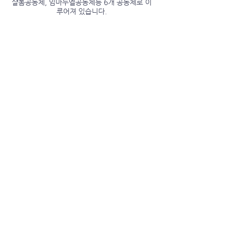
샬롬공동체, 임마누엘공동체등 6개 공동체로 이
루어져 있습니다.