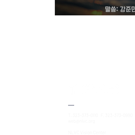
T. 323-373-0110 F. 323-373-0990
web@nlvc.org
NLVC Vision Center