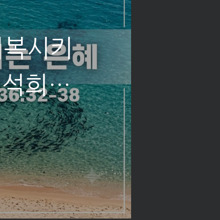
회복시키
 새영,
 최기혁 목
- 석희정