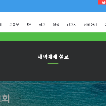
온
개
교육부
EM
설교
영상
선교지
예배안내
새벽예배 설교
​설교