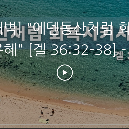
새벽] "에덴동산처럼 
새벽] "하나님이 주시는
 [겔 36:16-31] -
혜" [겔 36:32-38] 
목사 (08.07.26)
사 (08.06.26)