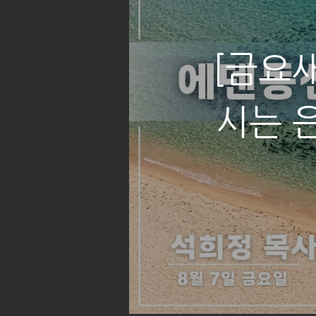
[금요
[목요
새 마음"
시는 은