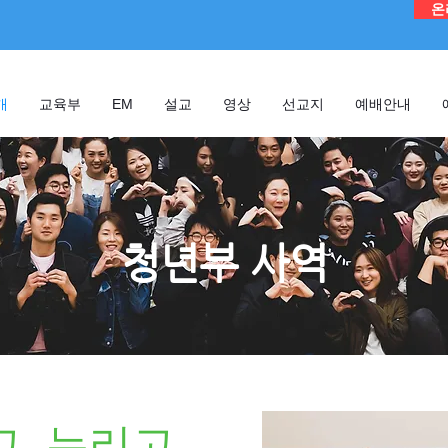
온
개
교육부
EM
설교
영상
선교지
예배안내
청년부 사역
, 누리고,