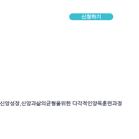
신청하기
신앙성장,신앙과삶의균형을위한 다각적인양육훈련과정
기초양육
생활훈련
영성훈련