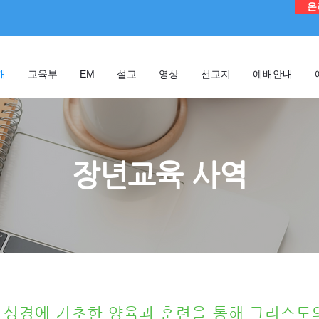
온
개
교육부
EM
설교
영상
선교지
예배안내
장년교육 사역
성경에 기초한 양육과 훈련을 통해 그리스도