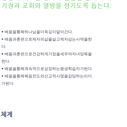
가정과 교회와 열방을 섬기도록 돕는다.
• 배움을통해하나님을더욱깊이알아간다.
• 배움과훈련으로제자의삶을살고제자삼는사역을한
다.
• 배움과훈련으로건강하게가정을세우며자녀양육을
한다.
• 배움을통해계속적으로성장하는평생학습자가된다.
• 배움을통해복음전도와선교적사명을감당하는리더
가된다.
 체계