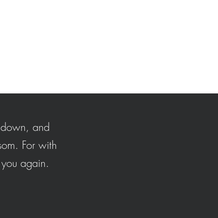
d down, and
som. For with
 you again.