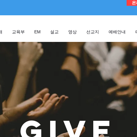
온
개
교육부
EM
설교
영상
선교지
예배안내
GIVE