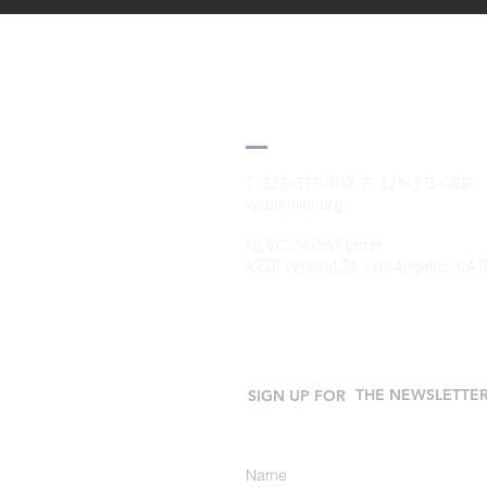
T. 323-373-0110 F. 323-373-0990
web@nlvc.org
NLVC Vision Center
4226 Verdant St. Los Angeles, CA
THE NEWSLETTE
SIGN UP FOR