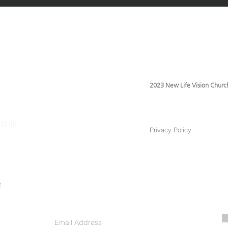
2023 New Life Vision Churc
 90039
Privacy Policy
R