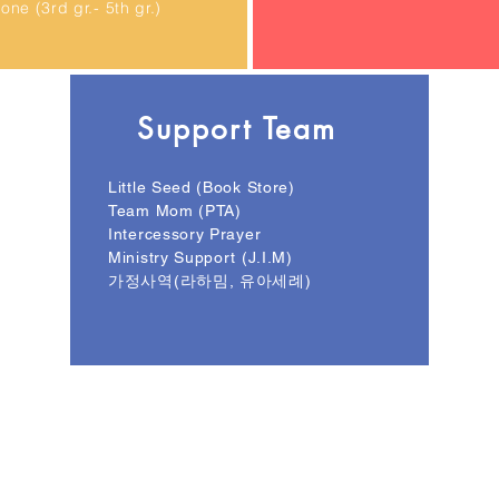
one (3rd gr.- 5th gr.)
Support Team
Little Seed (Book Store)
Team Mom (PTA)
Intercessory Prayer
Ministry Support (J.I.M)
​가정사역(라하밈, 유아세례)