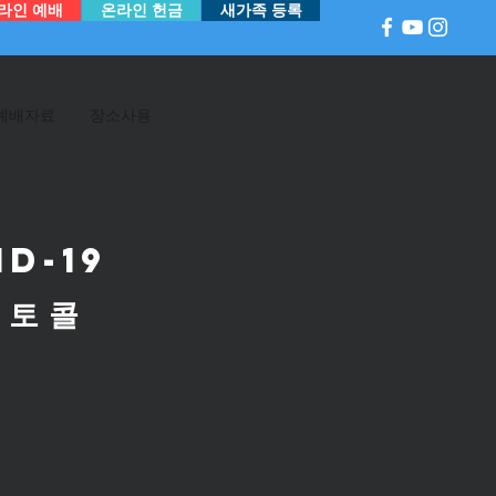
라인 예배
온라인 헌금
새가족 등록
예배자료
장소사용
D-19
로토콜