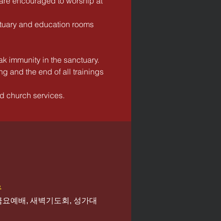
 are encouraged to worship at
nctuary and education rooms
k immunity in the sanctuary.
g and the end of all trainings
nd church services.
우
(금요예배, 새벽기도회, 성가대