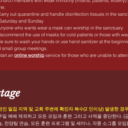
Church members with weak immunity (infants, patients, elderly)
me.
Carry out quarantine and handle disinfection tissues in the sa
Saturday and Sunday
Anyone who wants wear a mask can worship in the sanctuary.
Recommend the use of masks for cold patients or those with wea
Be sure to wash your hands or use hand sanitizer at the beginnin
 small group meetings.
Start an
online worship
service for those who are unable to atte
tage
 한인 밀집 지역 및 교회 주변에 확진자 복수(2 인이상) 발생한 경
 주일 예배 제외하고 모든 모임과 훈련 그리고 사역을 중단한다. 
, 찬양팀 연습, 모든 훈련 프로그램 및 세미나, 각종 소그룹 모임)