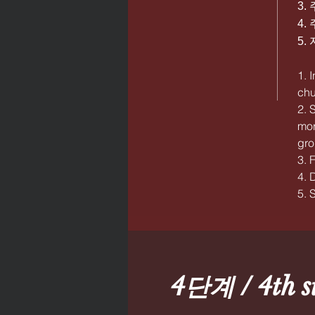
3
4.
5
1. 
chu
2. 
mor
gro
3. 
4. 
5. 
4단계 / 4th s