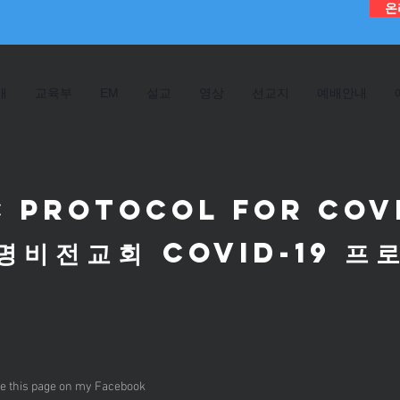
온
개
교육부
EM
설교
영상
선교지
예배안내
C Protocol for COVI
COVID-19
명비전교회
프
e this page on my Facebook