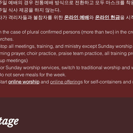
. 주일 예배의 경우 전통예배 방식으로 전환하고 모두 마스크를 착
 주일 식사 제공을 하지 않는다.
. 자가 격리자들과 불참자를 위한
온라인 예배
와
온라인 헌금
을 시
In the case of plural confirmed persons (more than two) in the
rches.
Stop all meetings, training, and ministry except Sunday worship.
ning prayer, choir practice, praise team practice, all training
up meetings)
For Sunday worship services, switch to traditional worship and
Do not serve meals for the week.
Start
online worship
and
online offering
s for self-containers and
tage