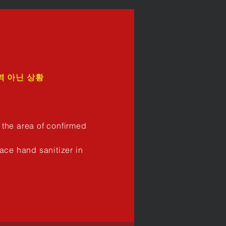
역 아닌 상황
 the area of confirmed
ace hand sanitizer in