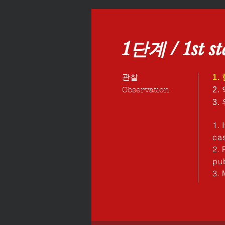
1단계 / 1st st
관찰
1
Observation
2
3.
1. 
cas
2. 
pub
3.