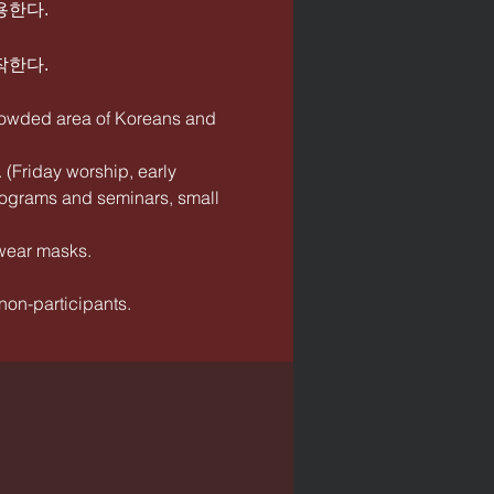
용한다.
작한다.
 crowded area of Koreans and
 (Friday worship, early
 programs and seminars, small
 wear masks.
 non-participants.