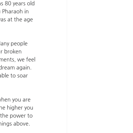
 80 years old 
g Pharaoh in 
as at the age 
Many people 
ur broken 
ents, we feel 
dream again. 
ble to soar 
when you are 
The higher you 
 the power to 
hings above. 