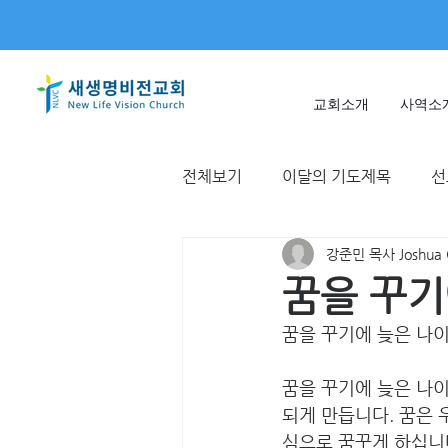
교회소개
사역소
전체보기
이달의 기도제목
선
강준민 목사 Joshua 
미얀마
불가리아 | 터키
꿈을 꾸기
꿈을 꾸기에 늦은 나
T국
EWC
대한민국
꿈을 꾸기에 늦은 나이
되게 만듭니다. 꿈은 
심으로 꿈꾸게 하십니