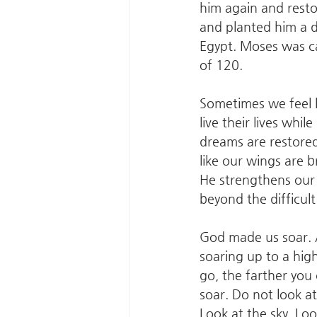
him again and rest
and planted him a d
Egypt. Moses was ca
of 120.
Sometimes we feel 
live their lives wh
dreams are restore
like our wings are 
He strengthens our
beyond the difficul
God made us soar. A
soaring up to a high
go, the farther you
soar. Do not look at
Look at the sky. Loo