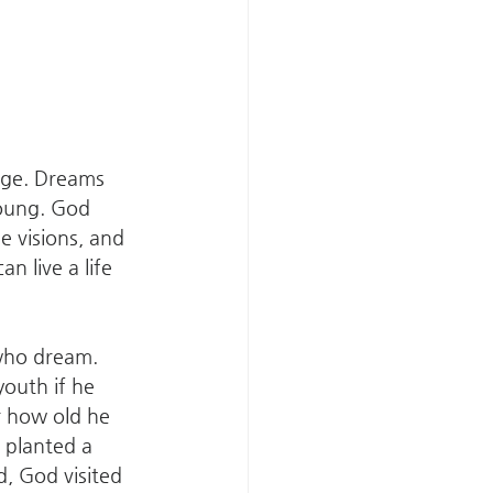
age. Dreams 
young. God 
 visions, and 
 live a life 
who dream. 
outh if he 
r how old he 
 planted a 
, God visited 