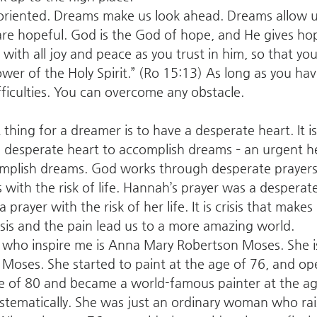
oriented. Dreams make us look ahead. Dreams allow u
e hopeful. God is the God of hope, and He gives hop
 with all joy and peace as you trust in him, so that y
wer of the Holy Spirit.” (Ro 15:13) As long as you ha
fficulties. You can overcome any obstacle.
hing for a dreamer is to have a desperate heart. It is
 desperate heart to accomplish dreams – an urgent hea
mplish dreams. God works through desperate prayers
 with the risk of life. Hannah’s prayer was a desperate
 prayer with the risk of her life. It is crisis that make
crisis and the pain lead us to a more amazing world.
 who inspire me is Anna Mary Robertson Moses. She is
oses. She started to paint at the age of 76, and op
ge of 80 and became a world-famous painter at the ag
ystematically. She was just an ordinary woman who rai