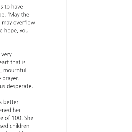
s to have 
e. “May the 
ou may overflow 
ve hope, you 
 very 
rt that is 
, mournful 
 prayer. 
s us desperate. 
 better 
ened her 
e of 100. She 
sed children 