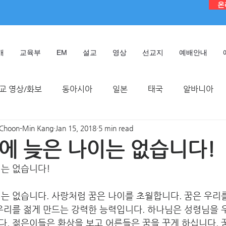
온
개
교육부
EM
설교
영상
선교지
예배안내
교 영상/화보
동아시아
일본
태국
알바니아
Choon-Min Kang
Jan 15, 2018
5 min read
독일
대만
디모데 성경 연구원
케냐
인도네시
에 늦은 나이는 없습니다!
이는 없습니다!
TMTC
는 없습니다. 사랑처럼 꿈은 나이를 초월합니다. 꿈은 우리
우리를 젊게 만드는 강력한 능력입니다. 하나님은 성령님을 
다. 젊은이들은 환상을 보고 어른들은 꿈을 꾸게 하십니다.