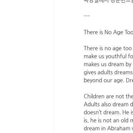
---
There is No Age To
There is no age too
make us youthful fo
makes us dream by p
gives adults dream
beyond our age. Dre
Children are not t
Adults also dream d
doesn’t dream. He i
is, he is not an ol
dream in Abraham w