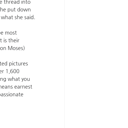
e thread into 
 she put down 
 what she said.
 be most 
is their 
tson Moses)
ted pictures 
er 1,600 
ing what you 
means earnest 
passionate 