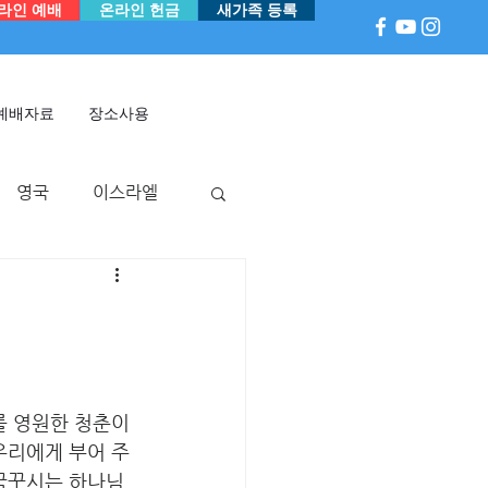
라인 예배
온라인 헌금
새가족 등록
예배자료
장소사용
영국
이스라엘
아
P 국
멕시코
를 영원한 청춘이 
우리에게 부어 주
 꿈꾸시는 하나님