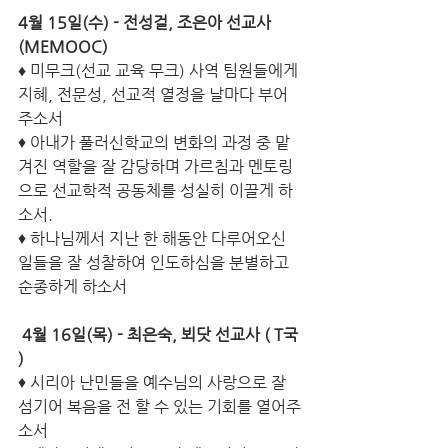
4월 15일(수) - 전성걸, 조은아 선교사 
(MEMOOC)
♦
 미무크(선교 교육 무크) 사역 팀원들에게 
지혜, 전문성, 선교적 열정을 날마다 부어
주소서
♦ 아내가 풀러신학교의 변화의 과정 중 맡
겨진 역할을 잘 감당하며 가르침과 멘토링
으로 선교학적 공동체를 성실히 이끌게 하
소서.
♦ 하나님께서 지난 한 해동안 다루어오신 
일들을 잘 성찰하여 인도하심을 분별하고 
순종하게 하소서
 4월 16일(목) - 최은숙, 뵈닷 선교사 ( T국 
)
♦ 시리아 난민들을 예수님의 사랑으로 잘 
섬기어 복음을 전 할 수 있는 기회를 열어주
소서