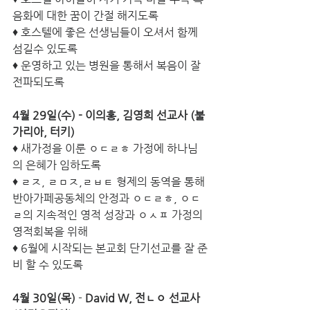
음화에 대한 꿈이 간절 해지도록
♦ 호스텔에 좋은 선생님들이 오셔서 함께 
섬길수 있도록
♦ 운영하고 있는 병원을 통해서 복음이 잘 
전파되도록
4월 29일(수) - 이의홍, 김영희 선교사 (불
가리아, 터키)
♦ 새가정을 이룬 
ㅇㄷㄹㅎ
 가정에 하나님
의 은혜가 임하도록
♦ ㄹㅈ, ㄹㅁㅈ,ㄹㅂㅌ 형제의 동역을 통해 
반아가페공동체의 안정과 ㅇㄷㄹㅎ, ㅇㄷ
ㄹ의 지속적인 영적 성장과 ㅇㅅㅍ 가정의 
영적회복을 위해
♦ 6월에 시작되는 본교회 단기선교를 잘 준
비 할 수 있도록 
4월 30일(목)
 - 
David W, 전ㄴㅇ 선교사 