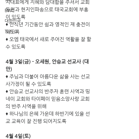
치대표에게 지혜와 담대함을 주셔서 교회
동원과 현지인파송으로 태국교회에 부흥
EWC
이 있도록
대한민국
♦ 안식년 기간동안 쉼과 영적인 재 충전이 
TMTC
되도록
♦ 오엠 태국에서 새로 주어진 역활을 잘 할 
수 있도록
4월 3일(금) - 오세원, 안승교 선교사 (대
만)
♦ 주님과 더불어 아름다운 삶을 사는 선교
사가정이 될 수 있도록
♦ 안승교 선교사의 반주자 훈련 사역과 띵
네이 교회와 타이페이 믿음소망사랑 교회
의 반주 사역을 위해
♦ 하나님의 은혜 가운데 하반기에 있을 선
교 교육이 잘 진행 되어지도록 
4월 4일(토)