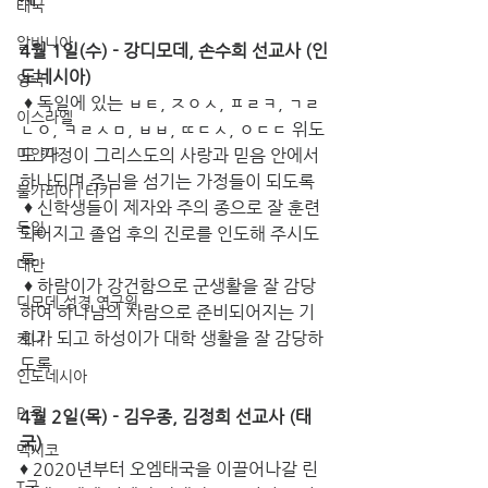
태국
알바니아
4월 1일(수) - 강디모데, 손수희 선교사 (인
도네시아)
영국
 ♦ 독일에 있는 ㅂㅌ, ㅈㅇㅅ, ㅍㄹㅋ, ㄱㄹ
이스라엘
ㄴㅇ, ㅋㄹㅅㅁ, ㅂㅂ, ㄸㄷㅅ, ㅇㄷㄷ 위도
미얀마
도 가정이 그리스도의 사랑과 믿음 안에서 
하나되며 주님을 섬기는 가정들이 되도록
불가리아 | 터키
 ♦ 신학생들이 제자와 주의 종으로 잘 훈련
독일
되어지고 졸업 후의 진로를 인도해 주시도
록
대만
 ♦ 하람이가 강건함으로 군생활을 잘 감당
디모데 성경 연구원
하여 하나님의 사람으로 준비되어지는 기
회가 되고 하성이가 대학 생활을 잘 감당하
케냐
도록
인도네시아
P 국
4월 2일(목) - 김우종, 김정희 선교사 (태
국)
멕시코
♦ 2020년부터 오엠태국을 이끌어나갈 린
T국