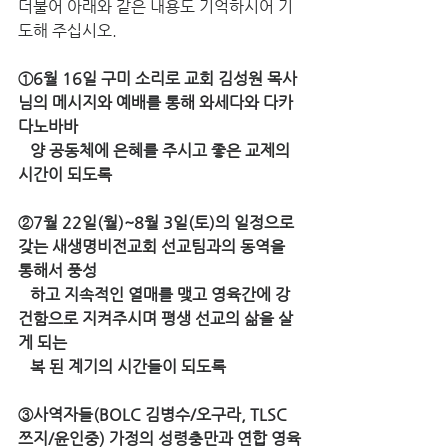
더불어 아래와 같은 내용도 기억하시어 기
도해 주십시오. 
①6월 16일 구미 소리로 교회 김성원 목사
님의 메시지와 예배를 통해 와세다와 다카
다노바바 
   양 공동체에 은혜를 주시고 좋은 교제의 
시간이 되도록 
②7월 22일(월)~8월 3일(토)의 일정으로 
갖는 새생명비전교회 선교팀과의 동역을 
통해서 풍성 
   하고 지속적인 열매를 맺고 영육간에 강
건함으로 지켜주시며 평생 선교의 삶을 살
게 되는 
   복 된 계기의 시간들이 되도록 
③사역자들(BOLC 김병수/오구라, TLSC 
쯔지/윤인중) 가정의 성령충만과 연합 영육