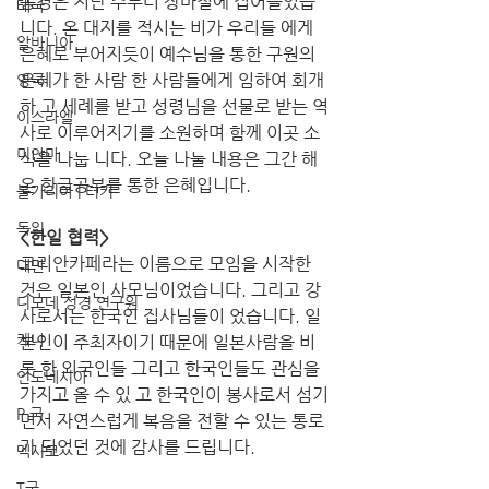
동경은 지난 주부터 장마철에 접어들었습
태국
니다. 온 대지를 적시는 비가 우리들 에게 
알바니아
은혜로 부어지듯이 예수님을 통한 구원의 
은혜가 한 사람 한 사람들에게 임하여 회개
영국
하 고 세례를 받고 성령님을 선물로 받는 역
이스라엘
사로 이루어지기를 소원하며 함께 이곳 소
미얀마
식을 나눕 니다. 오늘 나눌 내용은 그간 해 
온 한글공부를 통한 은혜입니다.
불가리아 | 터키
독일
<한일 협력> 
코리안카페라는 이름으로 모임을 시작한 
대만
것은 일본인 사모님이었습니다. 그리고 강
디모데 성경 연구원
사로서는 한국인 집사님들이 었습니다. 일
케냐
본인이 주최자이기 때문에 일본사람을 비
롯 한 외국인들 그리고 한국인들도 관심을 
인도네시아
가지고 올 수 있 고 한국인이 봉사로서 섬기
P 국
면서 자연스럽게 복음을 전할 수 있는 통로
가 되었던 것에 감사를 드립니다.
멕시코
T국