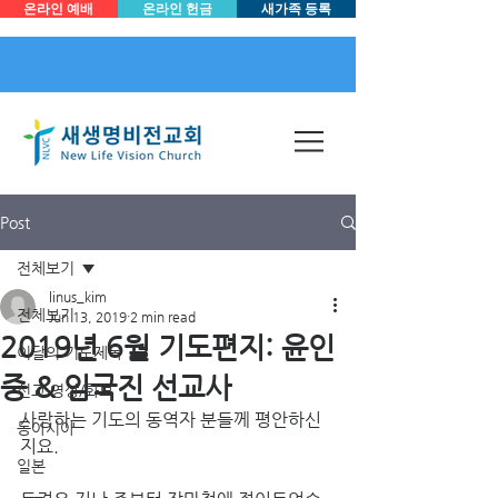
온라인 예배
온라인 헌금
새가족 등록
Post
전체보기
linus_kim
전체보기
Jun 13, 2019
2 min read
2019년 6월 기도편지: 윤인
이달의 기도제목
중 & 임국진 선교사
선교 영상/화보
사랑하는 기도의 동역자 분들께 평안하신
동아시아
지요. 
일본